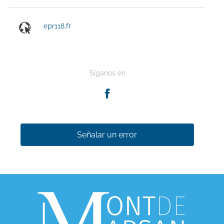
epr118.fr
Síganos en
Señalar un error