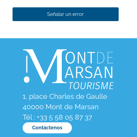
Señalar un error
1, place Charles de Gaulle
40000 Mont de Marsan
Tél : +33 5 58 05 87 37
Contáctenos