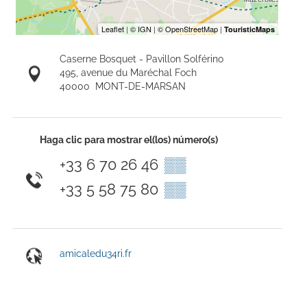
Caserne Bosquet - Pavillon Solférino
495, avenue du Maréchal Foch
40000
MONT-DE-MARSAN
Haga clic para mostrar el(los) número(s)
+33 6 70 26 46
▒▒
+33 5 58 75 80
▒▒
amicaledu34ri.fr