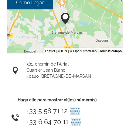
Cómo llegar
381, chemin de l'Airial
Quartier Jean Blanc
40280
BRETAGNE-DE-MARSAN
Haga clic para mostrar el(los) número(s)
+33 5 58 71 12
▒▒
+33 6 64 70 11
▒▒