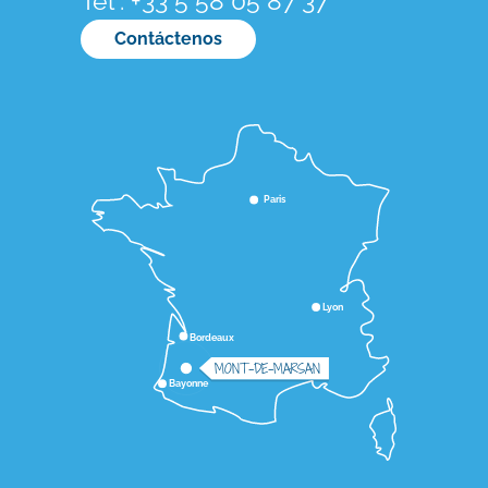
Tél : +33 5 58 05 87 37
Contáctenos
Paris
Lyon
Bordeaux
MONT-DE-MARSAN
Bayonne