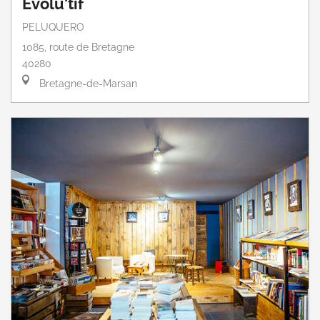
Evolu'tif
PELUQUERO
1085, route de Bretagne
40280
Bretagne-de-Marsan