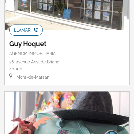
LLAMAR
Guy Hoquet
AGENCIA INMOBILIARIA
26, avenue Aristide Briand
40000
Mont-de-Marsan