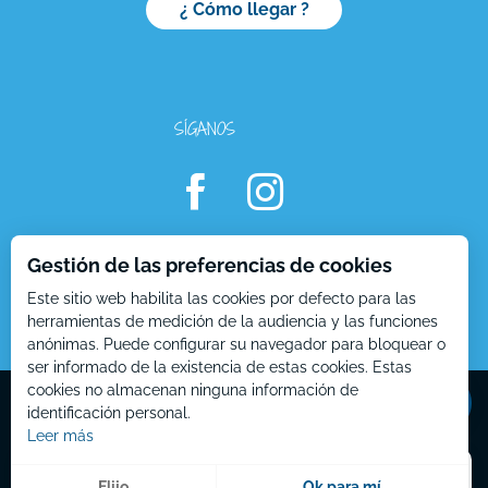
¿ Cómo llegar ?
SÍGANOS
Gestión de las preferencias de cookies
Este sitio web habilita las cookies por defecto para las
herramientas de medición de la audiencia y las funciones
anónimas. Puede configurar su navegador para bloquear o
ser informado de la existencia de estas cookies. Estas
Aperturas
Mentions Légales – ES
Plan du site – ES
cookies no almacenan ninguna información de
identificación personal.
Leer más
Menú
Elijo
Ok para mí