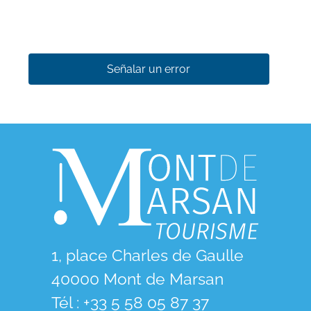
Señalar un error
1, place Charles de Gaulle
40000 Mont de Marsan
Tél : +33 5 58 05 87 37