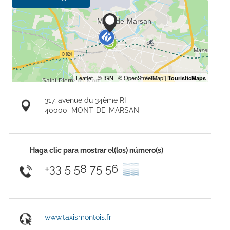
317, avenue du 34ème RI
40000
MONT-DE-MARSAN
Haga clic para mostrar el(los) número(s)
+33 5 58 75 56
▒▒
www.taxismontois.fr