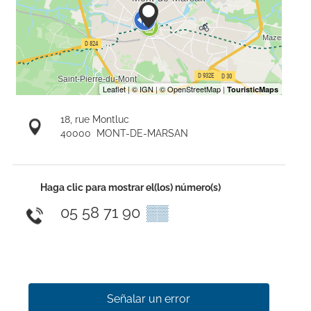
18, rue Montluc
40000
MONT-DE-MARSAN
Haga clic para mostrar el(los) número(s)
05 58 71 90
▒▒
Señalar un error