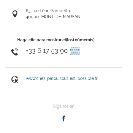
63, rue Léon Gambetta
40000
MONT-DE-MARSAN
Haga clic para mostrar el(los) número(s)
+33 6 17 53 90
▒▒
www.chez-patou-tout-est-possible.fr
Síganos en