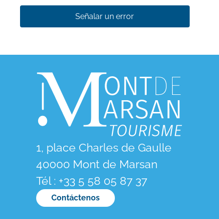
Señalar un error
1, place Charles de Gaulle
40000 Mont de Marsan
Tél : +33 5 58 05 87 37
Contáctenos