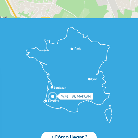
Paris
Lyon
Bordeaux
MONT-DE-MARSAN
Bayonne
¿ Cómo llegar ?