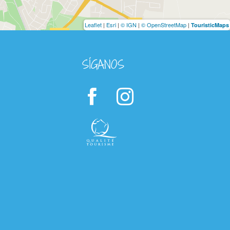
Leaflet
|
Esri
|
© IGN
|
© OpenStreetMap
|
TouristicMaps
SÍGANOS