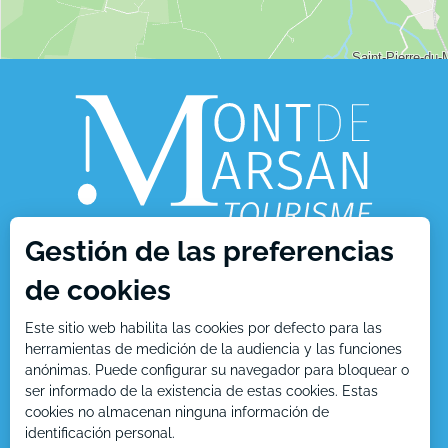
Gestión de las preferencias
de cookies
1, place Charles de Gaulle
40000 Mont de Marsan
Este sitio web habilita las cookies por defecto para las
herramientas de medición de la audiencia y las funciones
Tél : +33 5 58 05 87 37
anónimas. Puede configurar su navegador para bloquear o
ser informado de la existencia de estas cookies. Estas
cookies no almacenan ninguna información de
identificación personal.
Contáctenos