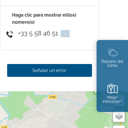
Haga clic para mostrar el(los)
número(s)
+33 5 58 46 51
▒▒
Reporte del
clima
Señalar un error
Mapa
interactivo