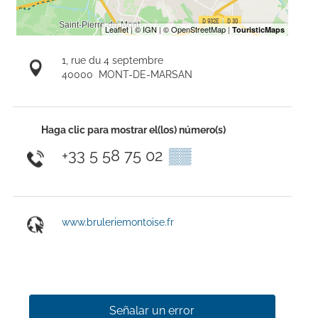
1, rue du 4 septembre
40000
MONT-DE-MARSAN
Haga clic para mostrar el(los) número(s)
+33 5 58 75 02
▒▒
www.bruleriemontoise.fr
Señalar un error