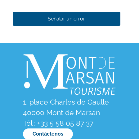
Señalar un error
1, place Charles de Gaulle
40000 Mont de Marsan
Tél : +33 5 58 05 87 37
Contáctenos