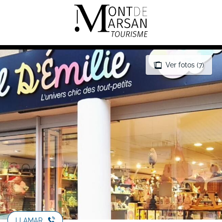
Aller
au
contenu
principal
Ver fotos (7)
LLAMAR