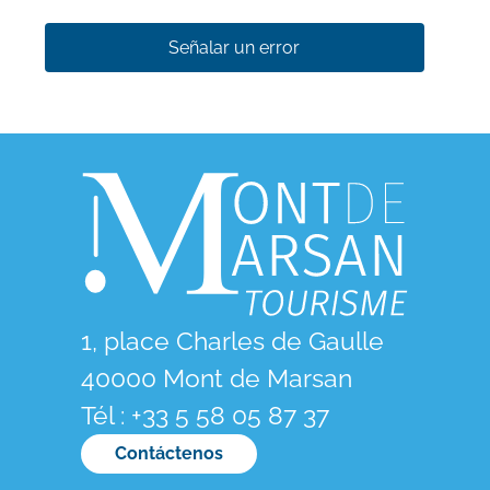
Señalar un error
1, place Charles de Gaulle
40000 Mont de Marsan
Tél : +33 5 58 05 87 37
Contáctenos