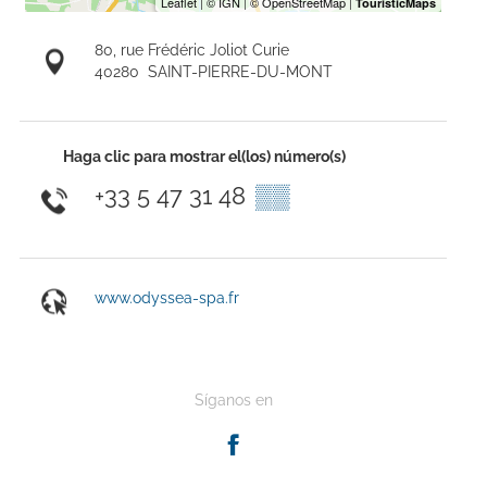
80, rue Frédéric Joliot Curie
40280
SAINT-PIERRE-DU-MONT
Haga clic para mostrar el(los) número(s)
+33 5 47 31 48
▒▒
www.odyssea-spa.fr
Síganos en