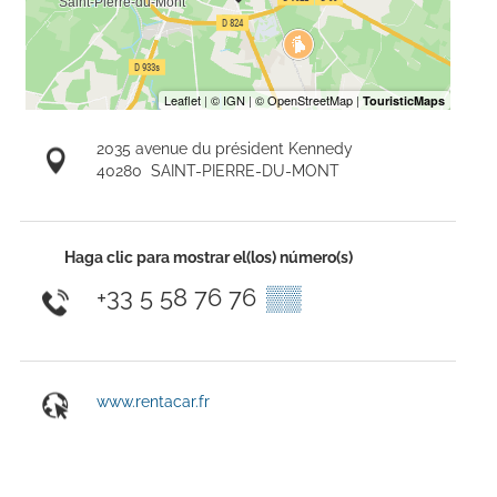
2035 avenue du président Kennedy
40280
SAINT-PIERRE-DU-MONT
Haga clic para mostrar el(los) número(s)
+33 5 58 76 76
▒▒
www.rentacar.fr