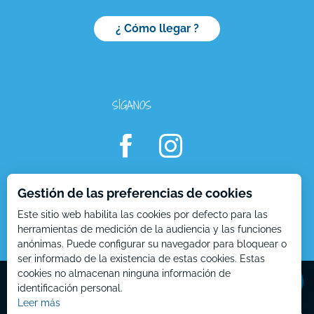
¿ Cómo llegar ?
SÍGANOS
Gestión de las preferencias de cookies
Este sitio web habilita las cookies por defecto para las
herramientas de medición de la audiencia y las funciones
Aperturas
anónimas. Puede configurar su navegador para bloquear o
ser informado de la existencia de estas cookies. Estas
Contactar
por e-mail
Mentions Légales – ES
Plan du site – ES
cookies no almacenan ninguna información de
identificación personal.
Leer más