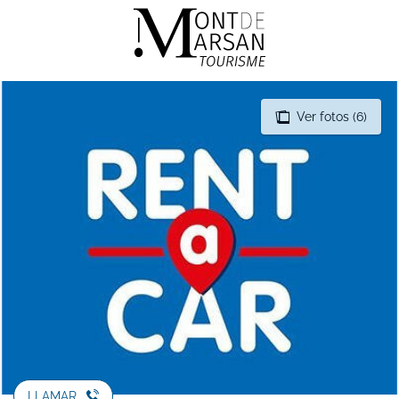
Aller
au
contenu
principal
Ver fotos (6)
LLAMAR