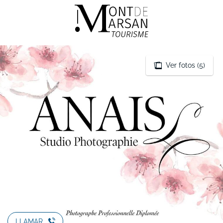
Aller
au
contenu
principal
Ver fotos (5)
LLAMAR