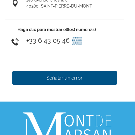
40280
SAINT-PIERRE-DU-MONT
Haga clic para mostrar el(los) número(s)
+33 6 43 05 46
▒▒
Señalar un error