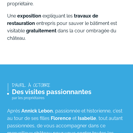
propriétaire.
Une
exposition
expliquant les
travaux de
restauration
entrepris pour sauver le bâtiment est
visitable
gratuitement
dans la cour ombragée du
château.
D'AVRIL À OCTOBRE
Des visites passionnantes
par les propriétaires
Après
Annick Lebon
, passionnée et historienne, c’est
au tour de ses filles
Florence
et
Isabelle
, tout autant
passionnées, de vous accompagner dans ce