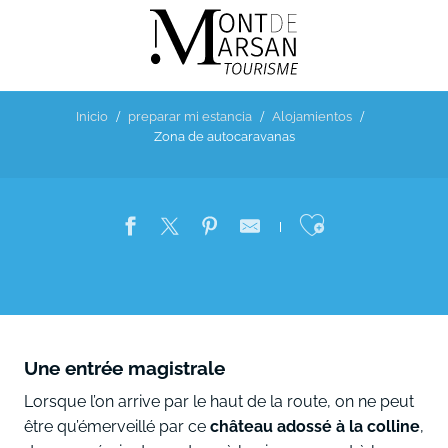
Aller
au
contenu
principal
Inicio
preparar mi estancia
Alojamientos
Zona de autocaravanas
Ajouter au
Une entrée magistrale
Lorsque l’on arrive par le haut de la route, on ne peut
être qu’émerveillé par ce
château adossé à la colline
,