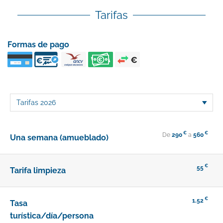
Tarifas
Formas de pago
€
€
De
290
a
560
Una semana (amueblado)
€
55
Tarifa limpieza
€
1.52
Tasa
turística/día/persona