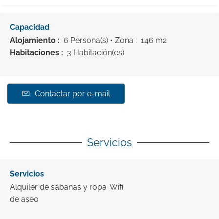
Capacidad
Alojamiento :
6 Persona(s)
• Zona :
146 m
2
Habitaciones :
3 Habitación(es)
Contactar por e-mail
Servicios
Servicios
Alquiler de sábanas y ropa
Wifi
de aseo