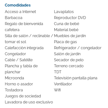
Comodidades
Acceso a Internet
Lavaplatos
Barbacoa
Reproductor DVD
Regalo de bienvenida
Cuna de bebé
cafetera
Material bebé
Silla de salón / reclinable /
Muebles de jardín
tomar el sol
Placa de gas
Calefacciòn integrada
Refrigerador / congelador
Congelador
Salón de jardín
Cable / Satélite
Secador de pelo
Plancha y tabla de
Terreno cercado
planchar
TDT
Microonda
Televisión pantalla plana
Horno o asador
Ventilador
Tostadora
Wifi
Juegos de sociedad
Lavadora de uso exclusivo