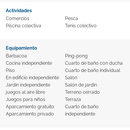
Actividades
Comercios
Pesca
Piscina colectiva
Tenis colectivo
Equipamiento
Barbacoa
Ping-pong
Cocina independiente
Cuarto de baño con ducha
Piso
Cuarto de baño individual
En edificio independiente
Salòn
Jardìn independiente
Salòn de jardì­n
juegos al aire libre
Terreno cerrado
Juegos para niños
Terraza
Aparcamiento gratuito
Cuarto de baño
Aparcamiento privado
independiente