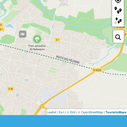
Leaflet
|
Esri
|
© IGN
|
© OpenStreetMap
|
TouristicMaps