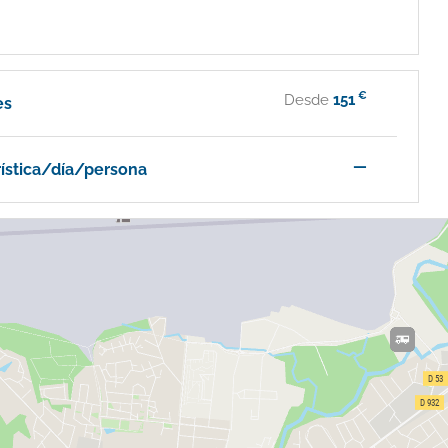
€
Desde
151
es
—
rística/día/persona