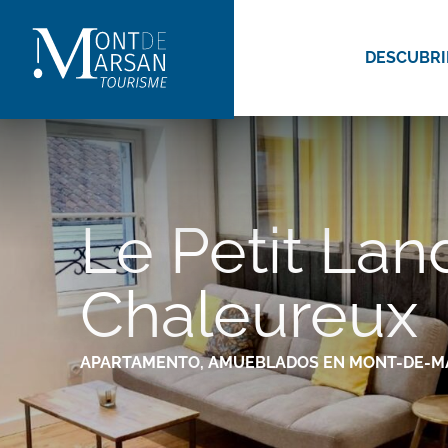
Aller
au
DESCUBRI
contenu
principal
Le Petit Lan
Chaleureux
APARTAMENTO,
AMUEBLADOS
EN MONT-DE-M