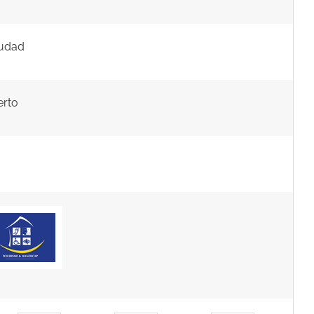
iudad
erto