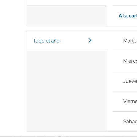
A la car
Todo el año
Marte
Miérc
Jueve
Viern
Sába