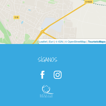
Leaflet
|
Esri
|
© IGN
|
© OpenStreetMap
|
TouristicMaps
SÍGANOS