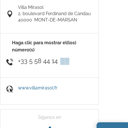
Villa Mirasol
2, boulevard Ferdinand de Candau
40000
MONT-DE-MARSAN
Haga clic para mostrar el(los)
número(s)
+33 5 58 44 14
▒▒
www.villamirasol.fr
Síganos en