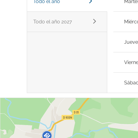
Todo el año
Marte
Todo el año 2027
Miérc
Jueve
Viern
Sába