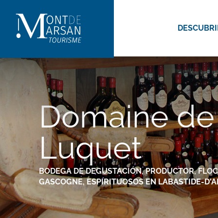
Aller
au
DESCUBRI
contenu
principal
Domaine de
Luquet
BODEGA DE DEGUSTACIÓN,
PRODUCTOR,
FLOC
GASCOGNE,
ESPIRITUOSOS
EN LABASTIDE-D'