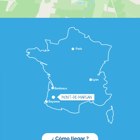
Paris
Lyon
Bordeaux
MONT-DE-MARSAN
Bayonne
¿ Cómo llegar ?