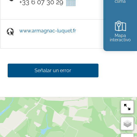
+33 6 07 30 29
▒▒
clima
www.armagnac-luquet.fr
Mapa
interactivo
Señalar un error