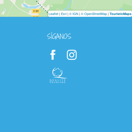
Leaflet
|
Esri
|
© IGN
|
© OpenStreetMap
|
TouristicMaps
SÍGANOS