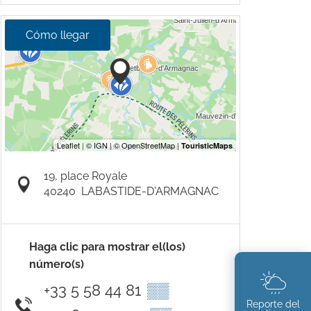
Cómo llegar
19, place Royale
40240
LABASTIDE-D'ARMAGNAC
Haga clic para mostrar el(los)
número(s)
+33 5 58 44 81
▒▒
Reporte del