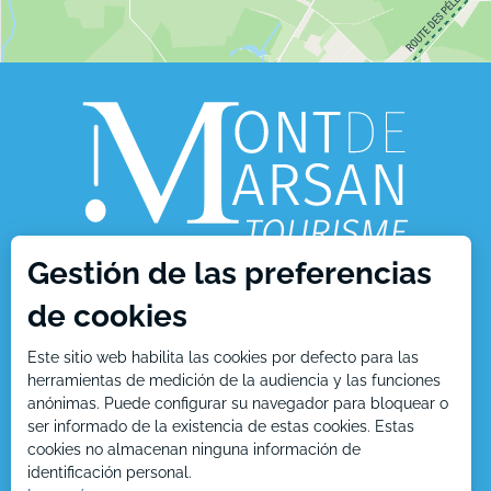
Gestión de las preferencias
de cookies
1, place Charles de Gaulle
40000 Mont de Marsan
Este sitio web habilita las cookies por defecto para las
herramientas de medición de la audiencia y las funciones
Tél : +33 5 58 05 87 37
anónimas. Puede configurar su navegador para bloquear o
ser informado de la existencia de estas cookies. Estas
cookies no almacenan ninguna información de
identificación personal.
Contáctenos