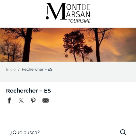
Aller
au
contenu
principal
Inicio
Rechercher – ES
Rechercher – ES